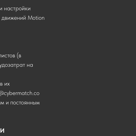
и настройки
а движений Motion
истов (в
удозатрат на
в их
o@cybermatch.co
ым и постоянным
ИИ