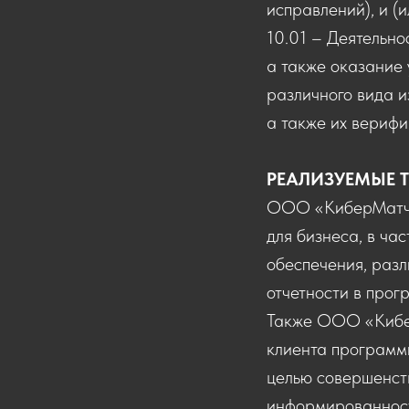
исправлений), и (
10.01 – Деятельно
а также оказание 
различного вида из
а также их вериф
РЕАЛИЗУЕМЫЕ Т
ООО «КиберМатч»
для бизнеса, в ча
обеспечения, раз
отчетности в про
Также ООО «Кибер
клиента программ
целью совершенст
информированности