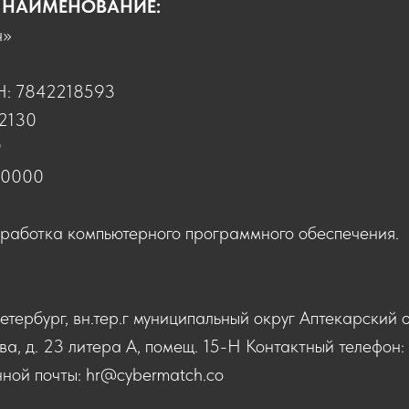
 НАИМЕНОВАНИЕ:
ч»
: 7842218593
2130
9
00000
работка компьютерного программного обеспечения.
тербург, вн.тер.г муниципальный округ Аптекарский о
, д. 23 литера А, помещ. 15-Н Контактный телефон: 
нной почты: hr@cybermatch.co