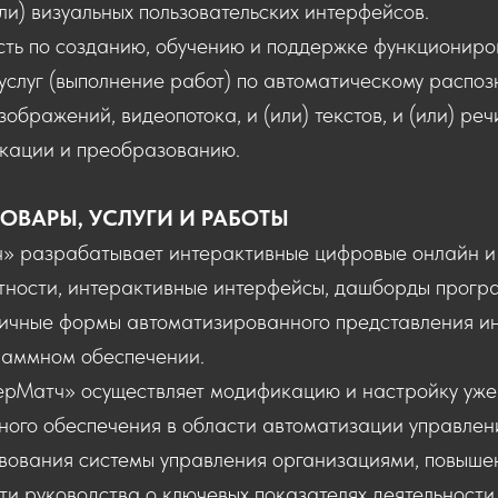
или) визуальных пользовательских интерфейсов.
сть по созданию, обучению и поддержке функциониро
услуг (выполнение работ) по автоматическому распо
ображений, видеопотока, и (или) текстов, и (или) речи
икации и преобразованию.
ОВАРЫ, УСЛУГИ И РАБОТЫ
 разрабатывает интерактивные цифровые онлайн и
стности, интерактивные интерфейсы, дашборды прогр
личные формы автоматизированного представления 
граммном обеспечении.
Матч» осуществляет модификацию и настройку уже
ного обеспечения в области автоматизации управлен
вования системы управления организациями, повыше
 руководства о ключевых показателях деятельности